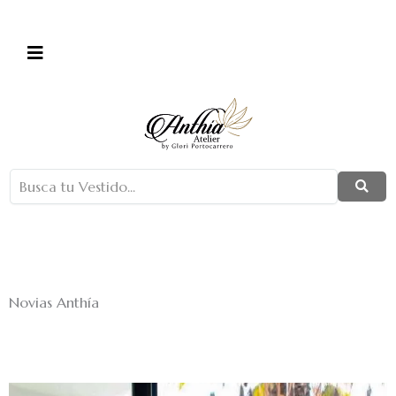
Ir
al
contenido
Novias Anthía